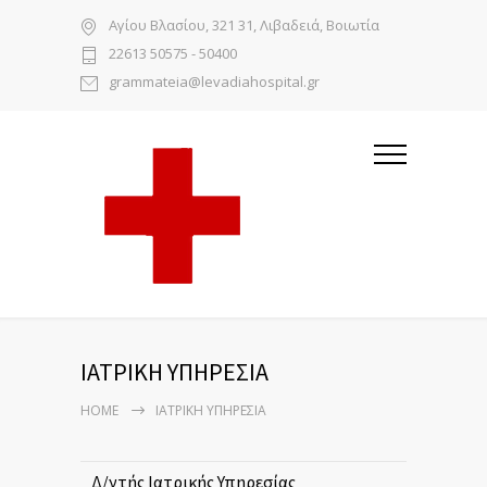
Αγίου Βλασίου, 321 31, Λιβαδειά, Βοιωτία
22613 50575 - 50400
grammateia@levadiahospital.gr
ΙΑΤΡΙΚΗ ΥΠΗΡΕΣΙΑ
HOME
ΙΑΤΡΙΚΗ ΥΠΗΡΕΣΙΑ
Δ/ντής Ιατρικής Υπηρεσίας