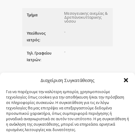
Μεσογειακης ανεμίας &
Τμήμα
Δρεπανοκυτταρικης
νόσου
-
Υπεύθυνος
ιατρός:
-
Τηλ. Γραφείου
Ιατρών:
Διαχείριση Συγκατάθεσης
Εμφραγμάτων
Τμήμα
Για να παρέχουμε την καλύτερη εμπειρία, χρησιμοποιούμε
τεχνολογίες όπως cookies για την αποθήκευση ή/και την πρόσβαση
-
σε πληροφορίες συσκευών. Η συγκατάθεση για τις εν λόγω
Υπεύθυνος
τεχνολογίες θα μας επιτρέψει να επεξεργαστούμε δεδομένα
ιατρός:
προσωπικού χαρακτήρα, όπως συμπεριφορά περιήγησης ή
μοναδικά αναγνωριστικά σε αυτόν τον ιστότοπο. Η μη συγκατάθεση ή
-
Τηλ. Γραφείου
η ανάκληση της συγκατάθεσης, μπορεί να επηρεάσει αρνητικά
ορισμένες λειτουργίες και δυνατότητες.
Ιατρών: