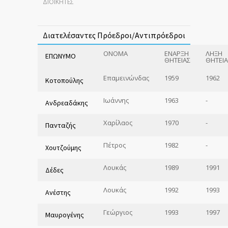
ΔΙΟΙΚΗΤΕΣ
Διατελέσαντες Πρόεδροι/Αντιπρόεδροι
ΟΝΟΜΑ
ΕΝΑΡΞΗ
ΛΗΞΗ
ΕΠΩΝΥΜΟ
ΘΗΤΕΙΑΣ
ΘΗΤΕΙΑ
Επαμεινώνδας
1959
1962
Κοτοπούλης
Ιωάννης
1963
-
Ανδρεαδάκης
Χαρίλαος
1970
-
Πανταζής
Πέτρος
1982
-
Χουτζούμης
Λουκάς
1989
1991
Δέδες
Λουκάς
1992
1993
Ανέστης
Γεώργιος
1993
1997
Μαυρογένης