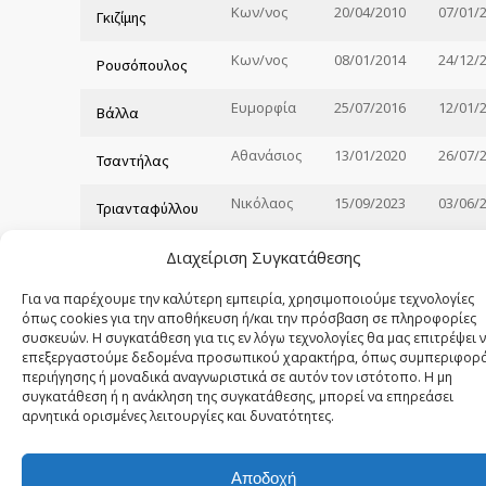
Κων/νος
20/04/2010
07/01/
Γκιζίμης
Κων/νος
08/01/2014
24/12/
Ρουσόπουλος
Ευμορφία
25/07/2016
12/01/
Βάλλα
Αθανάσιος
13/01/2020
26/07/
Τσαντήλας
Νικόλαος
15/09/2023
03/06/
Τριανταφύλλου
Λουκάς
03/06/2025
Διαχείριση Συγκατάθεσης
Κατσούλης
Για να παρέχουμε την καλύτερη εμπειρία, χρησιμοποιούμε τεχνολογίες
όπως cookies για την αποθήκευση ή/και την πρόσβαση σε πληροφορίες
συσκευών. Η συγκατάθεση για τις εν λόγω τεχνολογίες θα μας επιτρέψει 
επεξεργαστούμε δεδομένα προσωπικού χαρακτήρα, όπως συμπεριφορ
© 2024
Γ.Ν. Λιβαδειάς
. Αναπτύχθηκε από
περιήγησης ή μοναδικά αναγνωριστικά σε αυτόν τον ιστότοπο. Η μη
CopyCare Ζησιμόπουλο Θεόδωρο All rights
συγκατάθεση ή η ανάκληση της συγκατάθεσης, μπορεί να επηρεάσει
reserved.
αρνητικά ορισμένες λειτουργίες και δυνατότητες.
Privacy Policy
Cookies Policy
Sitemap
Αποδοχή