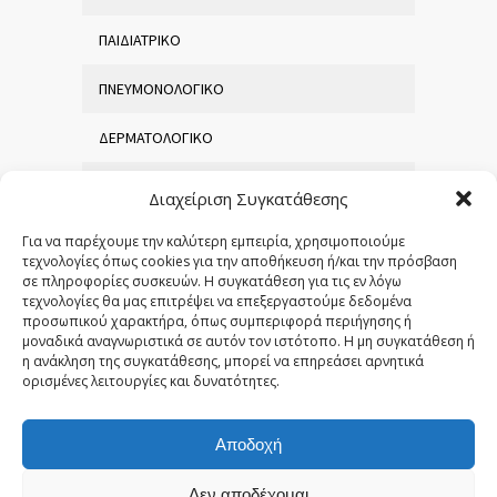
ΠΑΙΔΙΑΤΡΙΚΟ
ΠΝΕΥΜΟΝΟΛΟΓΙΚΟ
ΔΕΡΜΑΤΟΛΟΓΙΚΟ
ΧΕΙΡΟΥΡΓΙΚΟ
Διαχείριση Συγκατάθεσης
ΟΡΘΟΠΕΔΙΚΟ
Για να παρέχουμε την καλύτερη εμπειρία, χρησιμοποιούμε
τεχνολογίες όπως cookies για την αποθήκευση ή/και την πρόσβαση
σε πληροφορίες συσκευών. Η συγκατάθεση για τις εν λόγω
ΜΑΙΕΥΤΙΚΟ – ΓΥΝΑΙΚΟΛΟΓΙΚΟ
τεχνολογίες θα μας επιτρέψει να επεξεργαστούμε δεδομένα
προσωπικού χαρακτήρα, όπως συμπεριφορά περιήγησης ή
Ω.Ρ.Λ
μοναδικά αναγνωριστικά σε αυτόν τον ιστότοπο. Η μη συγκατάθεση ή
η ανάκληση της συγκατάθεσης, μπορεί να επηρεάσει αρνητικά
ορισμένες λειτουργίες και δυνατότητες.
ΟΦΘΑΛΜΟΛΟΓΙΚΟ
Αποδοχή
Δεν αποδέχομαι