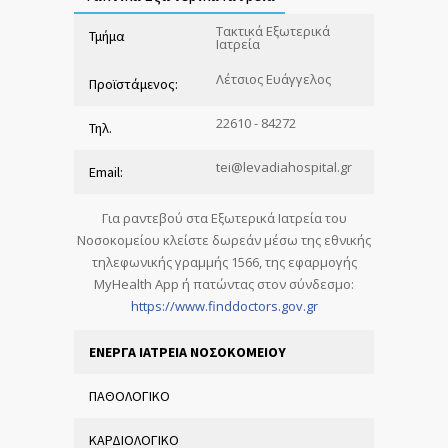
Τακτικά Εξωτερικά
Τμήμα
Ιατρεία
Λέτσιος Ευάγγελος
Προϊστάμενος:
22610 - 84272
Τηλ.
tei@levadiahospital.gr
Email:
Για ραντεβού στα Εξωτερικά Ιατρεία του
Νοσοκομείου κλείστε δωρεάν μέσω της εθνικής
τηλεφωνικής γραμμής 1566, της εφαρμογής
MyHealth Αpp ή πατώντας στον σύνδεσμο:
https://www.finddoctors.gov.gr
ΕΝΕΡΓΑ ΙΑΤΡΕΙΑ ΝΟΣΟΚΟΜΕΙΟΥ
ΠΑΘΟΛΟΓΙΚΟ
ΚΑΡΔΙΟΛΟΓΙΚΟ