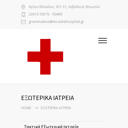
Αγίου Βλασίου, 321 31, Λιβαδειά, Βοιωτία
22613 50575 - 50400
grammateia@levadiahospital.gr
ΕΞΩΤΕΡΙΚΑ ΙΑΤΡΕΙΑ
HOME
ΕΞΩΤΕΡΙΚΑ ΙΑΤΡΕΙΑ
Τακτικά Εξωτερικά Ιατρεία